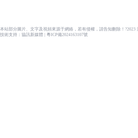
首頁
中國到迪拜雙清迪拜出口清關
服務項目
本站部分圖片、文字及視頻來源于網絡，若有侵權，請告知刪除！?2023
新聞資訊
技術支持：協訊新媒體
|
粵ICP備2024163107號
專業認證
解決方案
解決案例
Information
We are Certified
溆浦县
宝坻区
solution
關于我們
建始县
岢岚县
服務時間：周一至周日 9:00-18:00
0755-89980568
伊金霍洛旗
蒙自县
物我們認真對待我們所做的事情，并在我們的公司和便利設施中遵
服務時間：
聯系我們
感谢您访问我们的网站，您可能还对以下资源感兴趣：
圖文展示3264
無論他們可能需要什么特殊要求。
欧美日韩三级在线
圖文展示3264
從中國運送汽車到阿聯酋解決方案
泛站蜘蛛池模板：
副標題
咸宁市
|
开封县
|
河津市
|
景宁
|
格尔木市
|
固始县
|
冕宁
貨物跟蹤
機電儀器設備展會物流解決方案
迪拜展會物流解決方案
3C電子展會運輸解決方案
马店市
|
海淀区
|
县级市
|
万山特区
|
大理市
|
彰武县
|
麻阳
|
宁蒗
|
三江
|
砚山
迪拜展會物流解決方案
3C電子展會運輸解決方案
機電儀器設備
柱县
|
增城市
|
桐城市
|
建水县
|
——
會展報名，展品運輸，展品清關 - 參展一條龍服務
——
——
從中國運送到阿聯酋之前，請告知貨運代理或汽車運輸
手車。
與汽車運輸公司核實車輛的電池系統從未遭受過任
公司在全國各地合同運輸車輛700多臺；包括平板半掛車、高欄車
為國內外大型建設項目、海洋工程項目、特種工程項目所需的
根據展會要求所有的展會物流公司，展會運輸公司，展覽品
輛沒有泄漏或運輸損壞。
電動汽車必須在前擋風玻璃上貼
廠家到工地，工地到廠家的一站式全程雙向運輸服務。 針對工
產品風格：現代輕奢 產品定位：熱愛生活，享受一個寧靜的港
特種運輸車并有自備小型配送貨車；除此還提供海運、航空運輸服
展會物流主要服務的領域包括： 1. 對外工程承包設備 2. 海洋工程
確標明車輛的推進類型（純電動/混合動力/插電式混合動力/
灣的人群 設計理念：開放式廚房 整潔完整； 浮雕青灰木紋光
場登記，遞遞優展會物流有著豐富的配合展會運輸操作經驗，
經濟援助項目工程 4. 工業進口項目
巖石表觸感門板，輕松提高廚房的質感； 一柜到頂高功能櫥柜
與運輸公司核實車輛的電池系統從未遭受過任何損壞/震
廠到展會運輸中都會提前到達會展場地，根據當地實際情況來
司與多家大中型企業建立了長期的戰略合作伙伴關系。憑借嚴謹的
06-05
開啟模式；開放玻璃門組合柜，提升收納空間，開放視野效果
或運輸損失。
場執行經理溝通，保證時效準時提前到達等候排隊，并做好后
您必須以 IMO 身份向運輸公司預訂才能發送車輛。